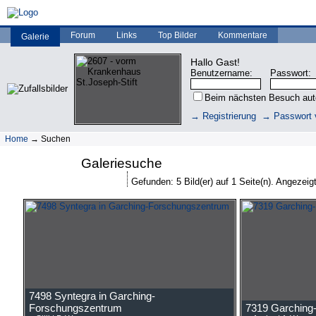
Forum
Links
Top Bilder
Kommentare
Galerie
Hallo Gast!
Benutzername:
Passwort:
Beim nächsten Besuch au
→ Registrierung
→ Passwort 
Home
→ Suchen
Galeriesuche
Gefunden: 5 Bild(er) auf 1 Seite(n). Angezeigt:
7498 Syntegra in Garching-
Forschungszentrum
7319 Garching