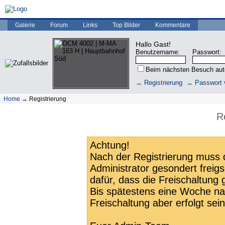
Galerie
Forum
Links
Top Bilder
Kommentare
Hallo Gast!
Benutzername:
Passwort:
Beim nächsten Besuch au
→ Registrierung
→ Passwort 
Home
→ Registrierung
R
Achtung!
Nach der Registrierung muss 
Administrator gesondert freigs
dafür, dass die Freischaltung 
Bis spätestens eine Woche nac
Freischaltung aber erfolgt sein