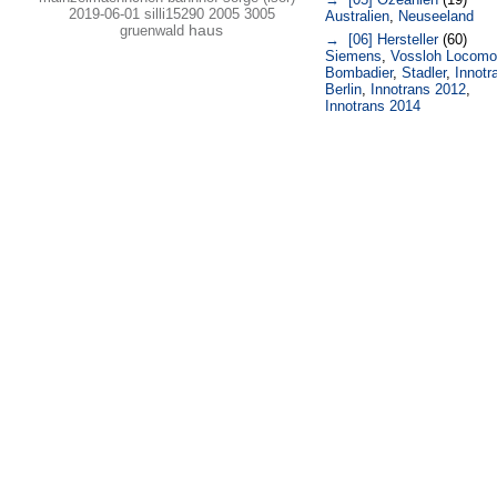
2019-06-01
silli15290 2005 3005
Australien
,
Neuseeland
gruenwald
haus
→ [06] Hersteller
(60)
Siemens
,
Vossloh Locomo
Bombadier
,
Stadler
,
Innotr
Berlin
,
Innotrans 2012
,
Innotrans 2014