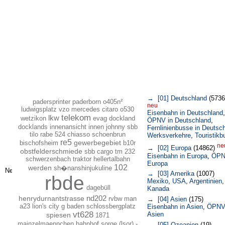
→ [01] Deutschland
(5736
padersprinter paderborn o405n²
neu
ludwigsplatz
vzo mercedes citaro o530
Eisenbahn in Deutschland
,
telekom
lkw
wetzikon
evag dockland
ÖPNV in Deutschland
,
docklands innenansicht innen johnny
sbb
Fernlinienbusse in Deutsc
tilo rabe 524 chiasso
schoenbrun
Werksverkehre
,
Touristikb
re5
bischofsheim
gewerbegebiet
b10r
ne
→ [02] Europa
(14862)
obstfelderschmiede
sbb cargo tm 232
Eisenbahn in Europa
,
ÖPN
schwerzenbach traktor
hellertalbahn
Europa
102
werden
sh�nanshinjukuline
→ [03] Amerika
(1007)
rbde
Mexiko
,
USA
,
Argentinien
,
dagebüll
Kanada
nd202
henrydurnantstrasse
rvbw man
→ [04] Asien
(175)
a23 lion's city g baden schlossbergplatz
Eisenbahn in Asien
,
ÖPNV
vt628
Asien
spiesen
1871
mainzelmaennchen
bahnhof sorge (lsor) -
→ [05] Ozeanien
(19)