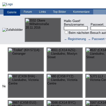
Forum
Links
Top Bilder
Kommentare
Galerie
Hallo Gast!
Benutzername:
Passwort:
Beim nächsten Besuch au
→ Registrierung
→ Passwort 