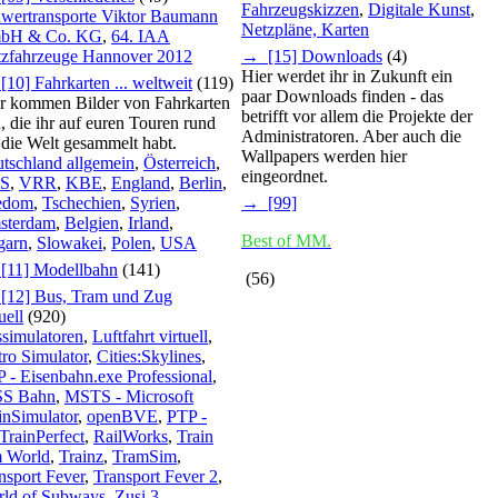
Fahrzeugskizzen
,
Digitale Kunst
,
wertransporte Viktor Baumann
Netzpläne, Karten
bH & Co. KG
,
64. IAA
zfahrzeuge Hannover 2012
→ [15] Downloads
(4)
Hier werdet ihr in Zukunft ein
10] Fahrkarten ... weltweit
(119)
paar Downloads finden - das
r kommen Bilder von Fahrkarten
betrifft vor allem die Projekte der
n, die ihr auf euren Touren rund
Administratoren. Aber auch die
die Welt gesammelt habt.
Wallpapers werden hier
tschland allgemein
,
Österreich
,
eingeordnet.
S
,
VRR
,
KBE
,
England
,
Berlin
,
edom
,
Tschechien
,
Syrien
,
→ [99]
sterdam
,
Belgien
,
Irland
,
Best of MM.
garn
,
Slowakei
,
Polen
,
USA
11] Modellbahn
(141)
(56)
12] Bus, Tram und Zug
uell
(920)
simulatoren
,
Luftfahrt virtuell
,
ro Simulator
,
Cities:Skylines
,
 - Eisenbahn.exe Professional
,
SS Bahn
,
MSTS - Microsoft
inSimulator
,
openBVE
,
PTP -
TrainPerfect
,
RailWorks
,
Train
 World
,
Trainz
,
TramSim
,
nsport Fever
,
Transport Fever 2
,
ld of Subways
,
Zusi 3