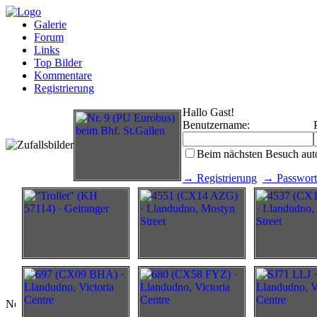
Galerie
Forum
Links
Top Bilder
Kommentare
Registrierung
Hallo Gast!
Benutzername:
Beim nächsten Besuch aut
→ Registrierung
→ Passwort