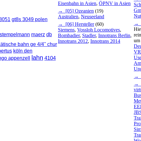
Eisenbahn in Asien
,
ÖPNV in Asien
Sch
Gm
→ [05] Ozeanien
(19)
Nut
Australien
,
Neuseeland
8051
gt8s 3049 polen
→ [
→ [06] Hersteller
(60)
Hie
Siemens
,
Vossloh Locomotives
,
arstempelmann
maerz
db
rei
Bombadier
,
Stadler
,
Innotrans Berlin
,
um 
Innotrans 2012
,
Innotrans 2014
hätische bahn ge 4/4'' chur
Deu
bertus
köln den
VR
lahn
Us
4104
ngo appenzell
Am
Un
→ [
→ [
virt
Bus
Met
EEP
JB
Tra
Pro
Sim
Tra
Wor