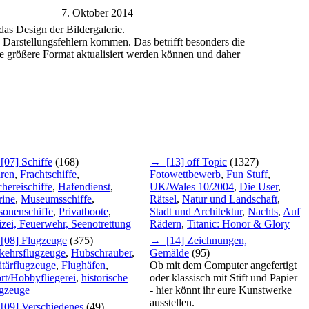
7. Oktober 2014
 das Design der Bildergalerie.
Darstellungsfehlern kommen. Das betrifft besonders die
eue größere Format aktualisiert werden können und daher
07] Schiffe
(168)
→ [13] off Topic
(1327)
ren
,
Frachtschiffe
,
Fotowettbewerb
,
Fun Stuff
,
chereischiffe
,
Hafendienst
,
UK/Wales 10/2004
,
Die User
,
ine
,
Museumsschiffe
,
Rätsel
,
Natur und Landschaft
,
sonenschiffe
,
Privatboote
,
Stadt und Architektur
,
Nachts
,
Auf
izei, Feuerwehr, Seenotrettung
Rädern
,
Titanic: Honor & Glory
08] Flugzeuge
(375)
→ [14] Zeichnungen,
kehrsflugzeuge
,
Hubschrauber
,
Gemälde
(95)
itärflugzeuge
,
Flughäfen
,
Ob mit dem Computer angefertigt
rt/Hobbyfliegerei
,
historische
oder klassisch mit Stift und Papier
gzeuge
- hier könnt ihr eure Kunstwerke
ausstellen.
09] Verschiedenes
(49)