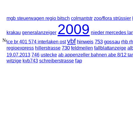
mgb steuerwagen regio bitsch
colmantstr
zoo/flora strüssjer
2009
nieder mercedes l
krakau
generalanzeiger
vbf
hinweis
753
gossau
ice br 401 574 interlaken ost
rhb r
730
feldmeilen
regioexpress
hillerstrasse
fallblattanzeige
al
ustecke
19.07.2013
746
ab appenzeller bahnen abe 8/12 ta
schreiberstrasse
fap
witzige
kvb743