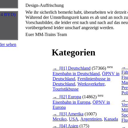
Design-Auffrischung
Wie ihr sicherlich bemerkt habt, überarbeiten wir derzeit
Während der Umstellungszeit kann es ab und an noch zu 
Vorschaubilder, die leider erst nach und nach auf das n
vorübergehend leider unscharf angezeigt werden.
Euer MM-Trains Team
der sehen
Kategorien
neu
→ [
→ [01] Deutschland
(57366)
Fäh
Eisenbahn in Deutschland
,
ÖPNV in
Fis
Deutschland
,
Fernlinienbusse in
Mar
Deutschland
,
Werksverkehre
,
Per
Touristikbusse
Pol
neu
→ [02] Europa
(14862)
→ [
Eisenbahn in Europa
,
ÖPNV in
Ver
Europa
Mil
→ [03] Amerika
(1007)
Spo
Mexiko
,
USA
,
Argentinien
,
Kanada
Flu
→ [04] Asien
(175)
→ [