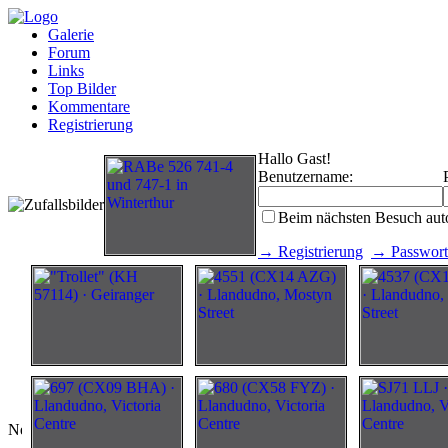
Galerie
Forum
Links
Top Bilder
Kommentare
Registrierung
Hallo Gast!
Benutzername:
Beim nächsten Besuch aut
→ Registrierung
→ Passwort