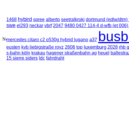
hybird
1468
spree
alberto
seetralkroki
dortmund (edlw/dtm) 
swe
neckar
vbrf
el293
2047
9480 0427 114-4 d-wfb (et 006
busb
a37
mercedes citaro c2 o530g hybrid lugano
luxemburg
eusten
kvb liebigstraße royz
2606
top
2028
rhb g
s-bahn köln
krakau
hagener straßenbahn ag
heuel
ballestra
15 sierre siders
ldc
fahrdraht