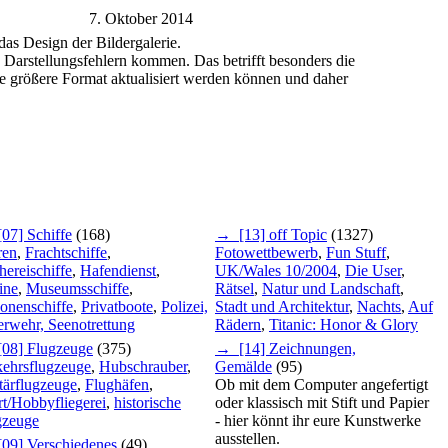
7. Oktober 2014
 das Design der Bildergalerie.
Darstellungsfehlern kommen. Das betrifft besonders die
eue größere Format aktualisiert werden können und daher
07] Schiffe
(168)
→ [13] off Topic
(1327)
ren
,
Frachtschiffe
,
Fotowettbewerb
,
Fun Stuff
,
hereischiffe
,
Hafendienst
,
UK/Wales 10/2004
,
Die User
,
ine
,
Museumsschiffe
,
Rätsel
,
Natur und Landschaft
,
onenschiffe
,
Privatboote
,
Polizei,
Stadt und Architektur
,
Nachts
,
Auf
rwehr, Seenotrettung
Rädern
,
Titanic: Honor & Glory
08] Flugzeuge
(375)
→ [14] Zeichnungen,
kehrsflugzeuge
,
Hubschrauber
,
Gemälde
(95)
tärflugzeuge
,
Flughäfen
,
Ob mit dem Computer angefertigt
t/Hobbyfliegerei
,
historische
oder klassisch mit Stift und Papier
gzeuge
- hier könnt ihr eure Kunstwerke
ausstellen.
09] Verschiedenes
(49)