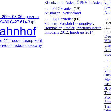
Eisenbahn in Asien
,
ÖPNV in Asien
Sch
Gmb
→ [05] Ozeanien
(19)
Nut
Australien
,
Neuseeland
- 2004-08-06 - g-ezem
→ [1
→ [06] Hersteller
(60)
) 9480 0427 614-3
tpl
Hie
Siemens
,
Vossloh Locomotives
,
ahnhof
rein
Bombadier
,
Stadler
,
Innotrans Berlin
,
um d
Innotrans 2012
,
Innotrans 2014
Deu
e 4/4''' scuol tarasp
kohl
VR
Use
z iveco irisbus crossway
Ams
Slo
→ [
→ [
virt
Bus
Met
EEP 
JBS
Trai
ProT
Sim
Tran
Wor