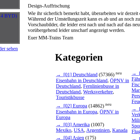
Design-Auffrischung
Wie ihr sicherlich bemerkt habt, überarbeiten wir derzeit
Während der Umstellungszeit kann es ab und an noch zu 
Vorschaubilder, die leider erst nach und nach auf das n
vorübergehend leider unscharf angezeigt werden.
Euer MM-Trains Team
der sehen
Kategorien
neu
→ [
→ [01] Deutschland
(57366)
Fäh
Eisenbahn in Deutschland
,
ÖPNV in
Fisc
Deutschland
,
Fernlinienbusse in
Mar
Deutschland
,
Werksverkehre
,
Pers
Touristikbusse
Feue
neu
→ [02] Europa
(14862)
→ [
Eisenbahn in Europa
,
ÖPNV in
Ver
Europa
Mili
→ [03] Amerika
(1007)
Spor
Mexiko
,
USA
,
Argentinien
,
Kanada
Flu
→ [04] Asien
(175)
→ [