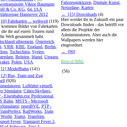
Fahrzeugskizzen
,
Digitale Kunst
,
wertransporte Viktor Baumann
Netzpläne, Karten
H & Co. KG
,
64. IAA
zfahrzeuge Hannover 2012
→ [15] Downloads
(4)
Hier werdet ihr in Zukunft ein paar
0] Fahrkarten ... weltweit
(119)
Downloads finden - das betrifft vor
r kommen Bilder von Fahrkarten
allem die Projekte der
, die ihr auf euren Touren rund
Administratoren. Aber auch die
ie Welt gesammelt habt.
Wallpapers werden hier
tschland allgemein
,
Österreich
,
eingeordnet.
S
,
VRR
,
KBE
,
England
,
Berlin
,
dom
,
Tschechien
,
Syrien
,
→ [99]
terdam
,
Belgien
,
Irland
,
Ungarn
,
Best of MM.
wakei
,
Polen
,
USA
11] Modellbahn
(141)
(56)
12] Bus, Tram und Zug
uell
(920)
simulatoren
,
Luftfahrt virtuell
,
ro Simulator
,
Cities:Skylines
,
- Eisenbahn.exe Professional
,
S Bahn
,
MSTS - Microsoft
nSimulator
,
openBVE
,
PTP -
rainPerfect
,
RailWorks
,
Train
 World
,
Trainz
,
TramSim
,
sport Fever
,
Transport Fever 2
,
ld of Subways
,
Zusi 3