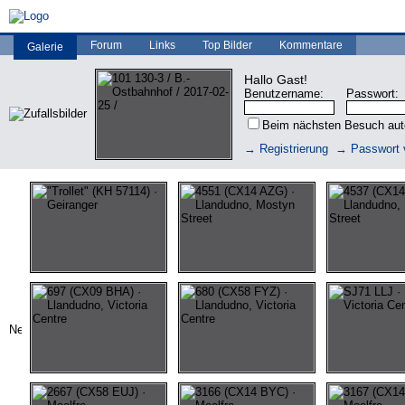
Forum
Links
Top Bilder
Kommentare
Galerie
Hallo Gast!
Benutzername:
Passwort:
Beim nächsten Besuch au
→ Registrierung
→ Passwort 