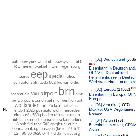
→ [01] Deutschland
(5736
path new york world of subways tml
685
neu
re1
wiener lokalbahn wien regensburg
Eisenbahn in Deutschland
,
eep
ÖPNV in Deutschland
,
special
taurus
frohes
Fernlinienbusse in Deutsc
Werksverkehre
,
Touristikb
schlueter
sbb rabde 502 fvd winterthur
brn
ne
→ [02] Europa
(14862)
airport
tössmühle
8001
vbz
Eisenbahn in Europa
,
ÖPN
Europa
be 5/6 cobra zürich bahnhof oerlikon ost
wollishofen
→ [03] Amerika
(1007)
mrb 26 köln hbf deutz
Mexiko
,
USA
,
Argentinien
,
eitdorf
2025
postauto wicki mercedes
Kanada
citaro c2 o530g baden
railevent
amsa
autolinne mendrisiense sa solaris urbino
→ [04] Asien
(175)
8
sbb fvd rabe 502 gorgier st-aubin
Eisenbahn in Asien
,
ÖPNV
leermaterialzug
remagen (kre) - 2016-11-
Asien
flensburg
12 - 95 80 0620 044-7 d-db
→ [05] Ozeanien
(19)