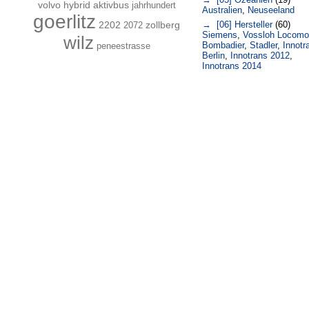
volvo hybrid aktivbus
jahrhundert
Australien
,
Neuseeland
goerlitz
2202
zollberg
→ [06] Hersteller
(60)
2072
Siemens
,
Vossloh Locomo
wilz
Bombadier
,
Stadler
,
Innotr
peneestrasse
Berlin
,
Innotrans 2012
,
Innotrans 2014