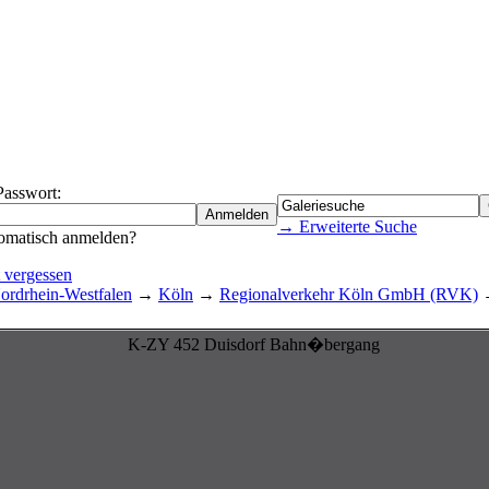
Passwort:
→ Erweiterte Suche
omatisch anmelden?
 vergessen
rdrhein-Westfalen
→
Köln
→
Regionalverkehr Köln GmbH (RVK)