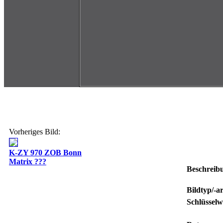
Vorheriges Bild:
K-ZY 970 ZOB Bonn
Matrix ???
Beschreib
Bildtyp/-ar
Schlüsselw