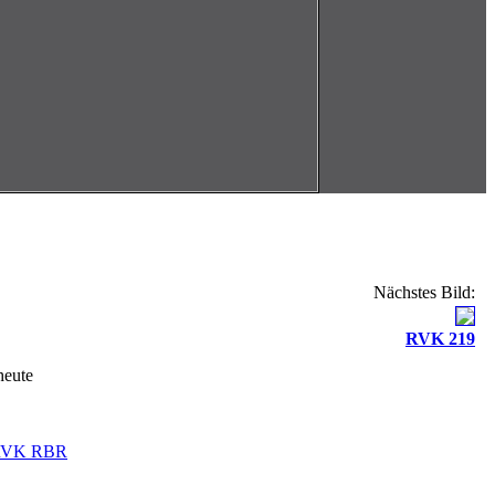
Nächstes Bild:
RVK 219
heute
2 RVK RBR