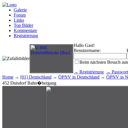
Galerie
Forum
Links
Top Bilder
Kommentare
Registrierung
Hallo Gast!
Benutzername:
Beim nächsten Besuch aut
→ Registrierung
→ Passwort
Home
→
[01] Deutschland
→
ÖPNV in Deutschland
→
ÖPNV in No
452 Duisdorf Bahn�bergang