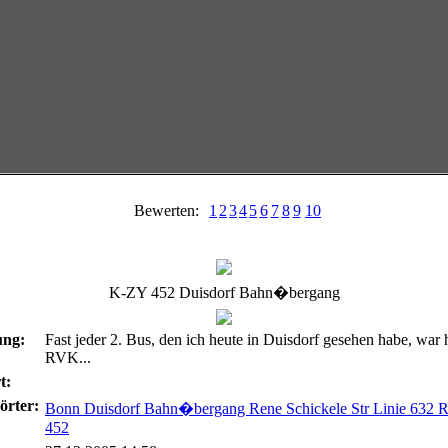
Bewerten:
1
2
3
4
5
6
7
8
9
10
K-ZY 452 Duisdorf Bahn�bergang
ung:
Fast jeder 2. Bus, den ich heute in Duisdorf gesehen habe, war 
RVK...
t:
örter:
Bonn Duisdorf Bahn�bergang Rene Schickele Str Linie 63
452