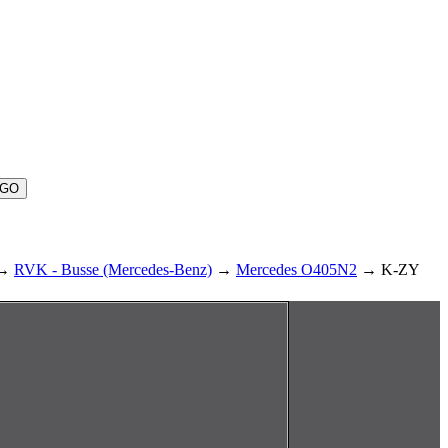
→
RVK - Busse (Mercedes-Benz)
→
Mercedes O405N2
→ K-ZY