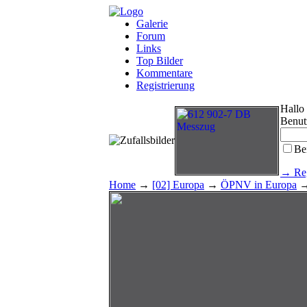
Galerie
Forum
Links
Top Bilder
Kommentare
Registrierung
Hallo
Benut
Be
→ Reg
Home
→
[02] Europa
→
ÖPNV in Europa