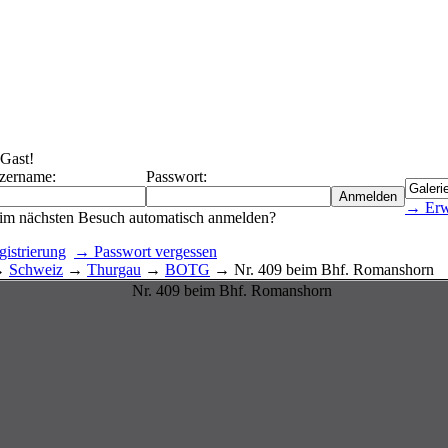
 Gast!
zername:
Passwort:
→ Erwe
im nächsten Besuch automatisch anmelden?
istrierung
→ Passwort vergessen
→
Schweiz
→
Thurgau
→
BOTG
→ Nr. 409 beim Bhf. Romanshorn