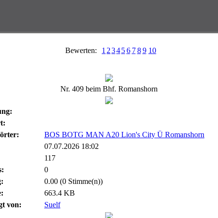
Bewerten:
1
2
3
4
5
6
7
8
9
10
Nr. 409 beim Bhf. Romanshorn
ung:
t:
örter:
BOS BOTG MAN A20 Lion's City Ü Romanshorn
07.07.2026 18:02
117
:
0
:
0.00 (0 Stimme(n))
:
663.4 KB
gt von:
Suelf