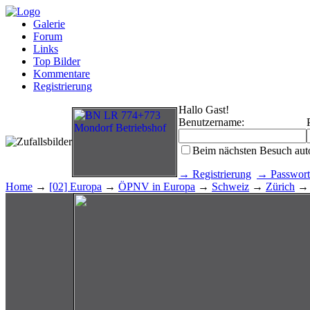
Galerie
Forum
Links
Top Bilder
Kommentare
Registrierung
Hallo Gast!
Benutzername:
Beim nächsten Besuch aut
→ Registrierung
→ Passwort
Home
→
[02] Europa
→
ÖPNV in Europa
→
Schweiz
→
Zürich