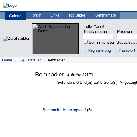
Forum
Links
Top Bilder
Kommentare
Galerie
Hallo Gast!
Benutzername:
Passwort:
Beim nächsten Besuch au
→ Registrierung
→ Passwort 
Home
→
[06] Hersteller
→ Bombadier
Bombadier
Aufrufe: 82170
Gefunden: 0 Bild(er) auf 0 Seite(n). Angezeigt:
→ Bombadier Henningsdorf
(6)