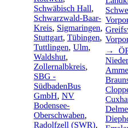
Landk
Schwäbisch Hall
,
Schwe
Schwarzwald-Baar-
Vorpo
Kreis
,
Sigmaringen
,
Greif
Stuttgart
,
Tübingen
,
Vorpo
Tuttlingen
,
Ulm
,
→ ÖP
Waldshut
,
Niede
Zollernalbkreis
,
Ammer
SBG -
Braun
SüdbadenBus
Clopp
GmbH
,
NV
Cuxha
Bodensee-
Delme
Oberschwaben
,
Dieph
Radolfzell (SWR)
,