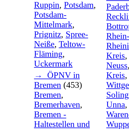
Ruppin
,
Potsdam
,
Pader
Potsdam-
Reckli
Mittelmark
,
Bottro
Prignitz
,
Spree-
Rhein-
Neiße
,
Teltow-
Rheini
Fläming
,
Kreis
Uckermark
Neuss
Kreis
→ ÖPNV in
Wittge
Bremen
(453)
Solin
Bremen
,
Unna
Bremerhaven
,
Waren
Bremen -
Wuppe
Haltestellen und