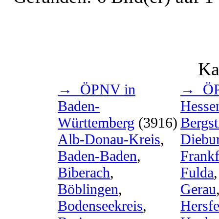
Ka
→ ÖPNV in
→ ÖP
Baden-
Hesse
Württemberg
(3916)
Bergst
Alb-Donau-Kreis
,
Diebu
Baden-Baden
,
Frank
Biberach
,
Fulda
Böblingen
,
Gerau
Bodenseekreis
,
Hersf