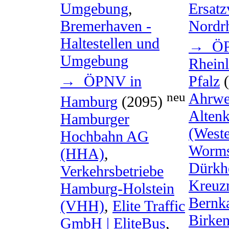
Ersatz
Umgebung
,
Nordr
Bremerhaven -
Haltestellen und
→ ÖP
Umgebung
Rhein
→ ÖPNV in
Pfalz
(
neu
Ahrwe
Hamburg
(2095)
Altenk
Hamburger
(West
Hochbahn AG
Worm
(HHA)
,
Dürkh
Verkehrsbetriebe
Kreuz
Hamburg-Holstein
Bernka
(VHH)
,
Elite Traffic
Birken
GmbH | EliteBus
,