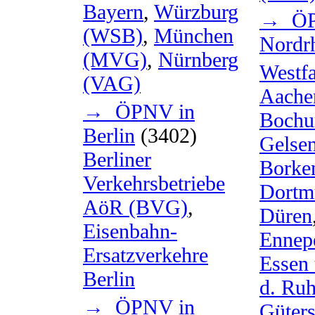
Bayern
,
Würzburg
→ ÖP
(WSB)
,
München
Nordr
(MVG)
,
Nürnberg
Westfa
(VAG)
Aache
→ ÖPNV in
Bochu
Berlin
(3402)
Gelse
Berliner
Borke
Verkehrsbetriebe
Dortm
AöR (BVG)
,
Düren
Eisenbahn-
Ennep
Ersatzverkehre
Essen
Berlin
d. Ruh
→ ÖPNV in
Güters