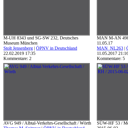
M-UH 8343 und SG-SW 232, Deutsches
MAN M-AN 4980
Museum München
11.05.17
Stolt Jensenberg
|
ÖPNV in Deutschland
MAN_NL263
|
22.02.2019 17:35
11.05.2017 21:1
Kommentare: 2
Kommentare: 5
AVG 949 / Albtal-Verkehrs-Gesellschaft / Wörth
SÜW-HF 53 / Me