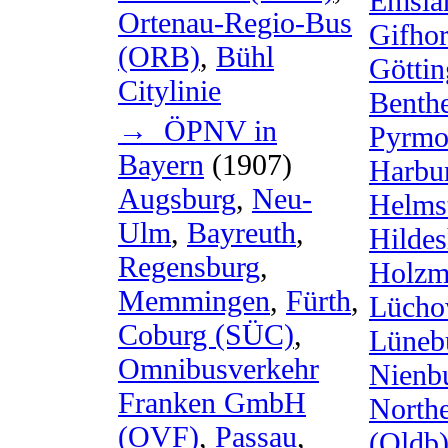
Emsla
Ortenau-Regio-Bus
Gifho
(ORB)
,
Bühl
Götti
Citylinie
Benth
→ ÖPNV in
Pyrmo
Bayern
(1907)
Harbu
Augsburg
,
Neu-
Helms
Ulm
,
Bayreuth
,
Hilde
Regensburg
,
Holzm
Memmingen
,
Fürth
,
Lücho
Coburg (SÜC)
,
Lüneb
Omnibusverkehr
Nienb
Franken GmbH
North
(OVF)
,
Passau
,
(Oldb