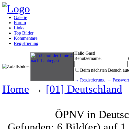
Galerie
Forum
Links
Top Bilder
Kommentare
Registrierung
Hallo Gast!
Benutzername:
Beim nächsten Besuch aut
→ Registrierung
→ Passwort
Home
→
[01] Deutschland
→
ÖPNV in Deutsc
Gefunden: 6 Bild(er) auf 1 