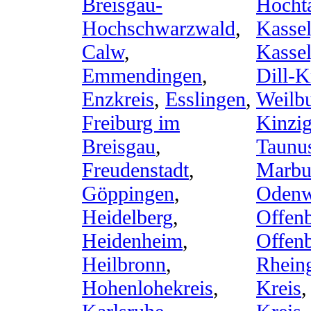
Breisgau-
Hocht
Hochschwarzwald
,
Kassel
Calw
,
Kassel
Emmendingen
,
Dill-K
Enzkreis
,
Esslingen
,
Weilb
Freiburg im
Kinzig
Breisgau
,
Taunu
Freudenstadt
,
Marbu
Göppingen
,
Odenw
Heidelberg
,
Offenb
Heidenheim
,
Offen
Heilbronn
,
Rhein
Hohenlohekreis
,
Kreis