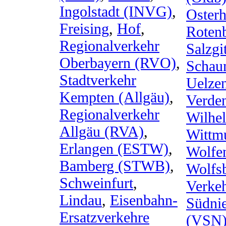
Ingolstadt (INVG)
,
Osterh
Freising
,
Hof
,
Roten
Regionalverkehr
Salzgit
Oberbayern (RVO)
,
Schau
Stadtverkehr
Uelze
Kempten (Allgäu)
,
Verde
Regionalverkehr
Wilhe
Allgäu (RVA)
,
Wittm
Erlangen (ESTW)
,
Wolfen
Bamberg (STWB)
,
Wolfs
Schweinfurt
,
Verke
Lindau
,
Eisenbahn-
Südni
Ersatzverkehre
(VSN