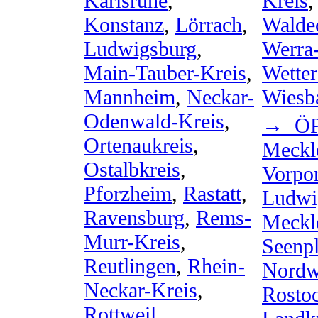
Karlsruhe
,
Kreis
Konstanz
,
Lörrach
,
Walde
Ludwigsburg
,
Werra
Main-Tauber-Kreis
,
Wetter
Mannheim
,
Neckar-
Wiesb
Odenwald-Kreis
,
→ ÖP
Ortenaukreis
,
Meckl
Ostalbkreis
,
Vorpo
Pforzheim
,
Rastatt
,
Ludwi
Ravensburg
,
Rems-
Meckl
Murr-Kreis
,
Seenpl
Reutlingen
,
Rhein-
Nordw
Neckar-Kreis
,
Rostoc
Rottweil
,