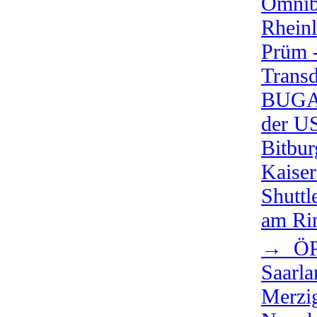
Omnib
Rheinl
Prüm 
Trans
BUGA
der U
Bitbur
Kaiser
Shuttl
am Ri
→ ÖP
Saarla
Merzi