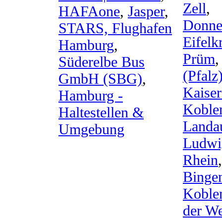
Zell
,
HAFAone
,
Jasper
,
Donne
STARS, Flughafen
Eifelk
Hamburg
,
Prüm
Süderelbe Bus
(Pfalz
GmbH (SBG)
,
Kaiser
Hamburg -
Koble
Haltestellen &
Landau
Umgebung
Ludwi
Rhein
Binge
Koble
der We