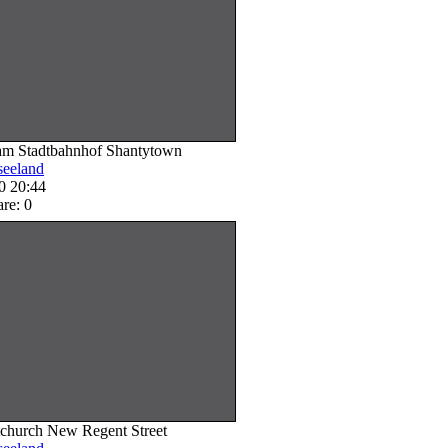
am Stadtbahnhof Shantytown
eeland
0 20:44
re: 0
tchurch New Regent Street