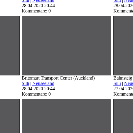
Silli
|
Neuseeland
Silli
|
Neus
28.04.2020 20:44
28.04.202
Kommentare: 0
Kommenta
Britomart Transport Center (Auckland)
Bahnsteig
Silli
|
Neuseeland
Silli
|
Neus
28.04.2020 20:44
27.04.202
Kommentare: 0
Kommenta