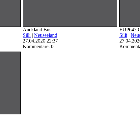
Auckland Bus
EUP647 Ch
Silli
|
Neuseeland
Silli
|
Neus
27.04.2020 22:37
27.04.202
Kommentare: 0
Kommenta