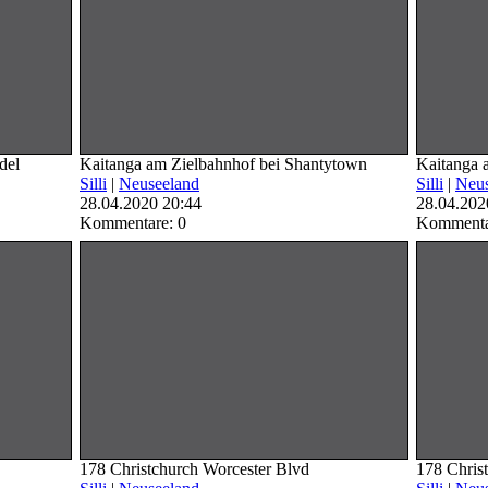
del
Kaitanga am Zielbahnhof bei Shantytown
Kaitanga 
Silli
|
Neuseeland
Silli
|
Neus
28.04.2020 20:44
28.04.202
Kommentare: 0
Kommenta
178 Christchurch Worcester Blvd
178 Chris