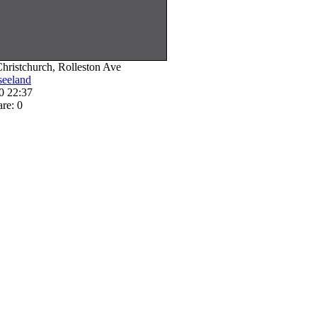
ristchurch, Rolleston Ave
eeland
0 22:37
re: 0