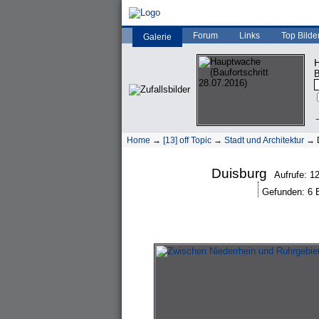
Forum
Links
Top Bilde
Galerie
H
B
→
Home
→
[13] off Topic
→
Stadt und Architektur
→ D
Duisburg
Aufrufe: 1
Gefunden: 6 Bi