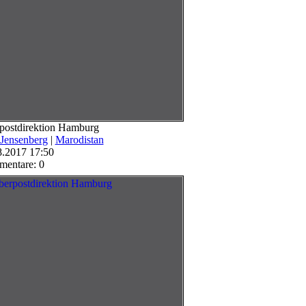
postdirektion Hamburg
 Jensenberg
|
Marodistan
8.2017 17:50
entare: 0