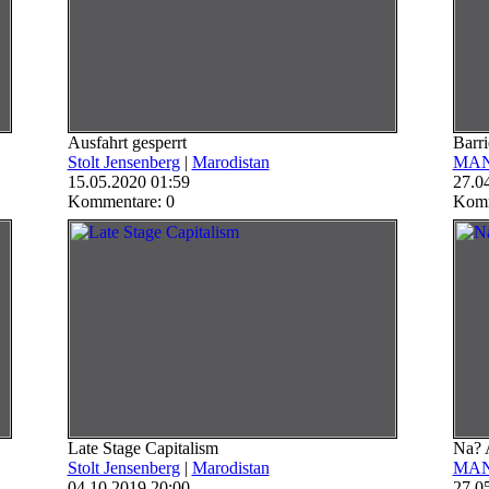
Ausfahrt gesperrt
Barri
Stolt Jensenberg
|
Marodistan
MAN
15.05.2020 01:59
27.0
Kommentare: 0
Komm
Late Stage Capitalism
Na? 
Stolt Jensenberg
|
Marodistan
MAN
04.10.2019 20:00
27.0