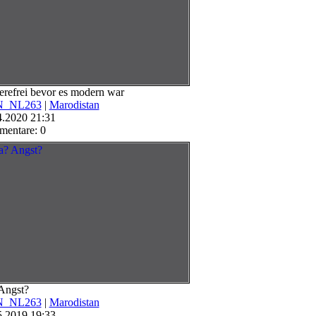
erefrei bevor es modern war
_NL263
|
Marodistan
4.2020 21:31
entare: 0
Angst?
_NL263
|
Marodistan
5.2019 19:33