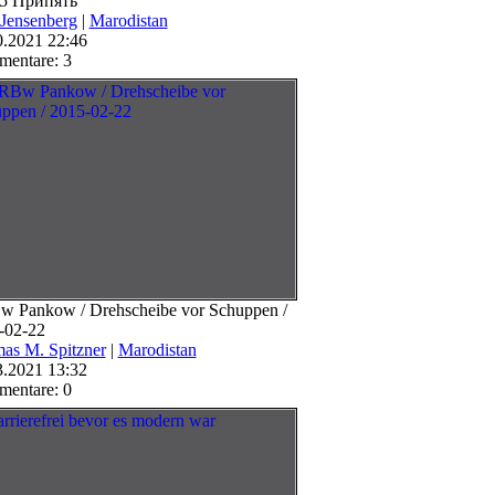
5 Припять
 Jensenberg
|
Marodistan
0.2021 22:46
entare: 3
 Pankow / Drehscheibe vor Schuppen /
-02-22
as M. Spitzner
|
Marodistan
3.2021 13:32
entare: 0