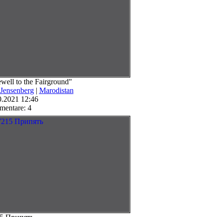
well to the Fairground"
 Jensenberg
|
Marodistan
0.2021 12:46
entare: 4