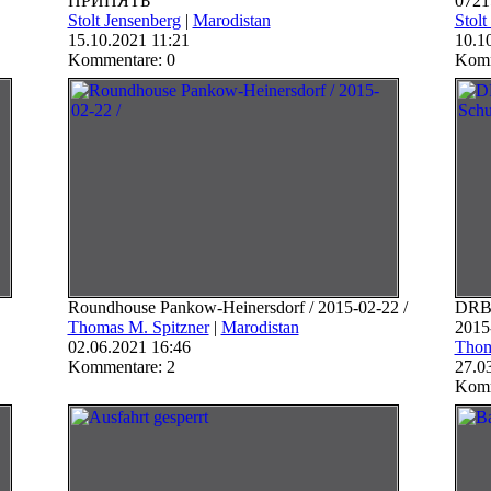
ПРИПЯТЬ
0721
Stolt Jensenberg
|
Marodistan
Stolt
15.10.2021 11:21
10.1
Kommentare: 0
Komm
Roundhouse Pankow-Heinersdorf / 2015-02-22 /
DRBw
Thomas M. Spitzner
|
Marodistan
2015
02.06.2021 16:46
Thom
Kommentare: 2
27.0
Komm