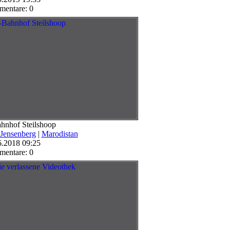
entare: 0
hnhof Steilshoop
 Jensenberg
|
Marodistan
6.2018 09:25
entare: 0