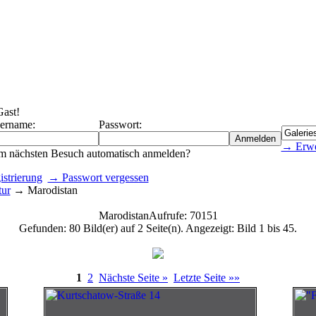
Gast!
ername:
Passwort:
→ Erwe
m nächsten Besuch automatisch anmelden?
strierung
→ Passwort vergessen
tur
→ Marodistan
Marodistan
Aufrufe: 70151
Gefunden: 80 Bild(er) auf 2 Seite(n). Angezeigt: Bild 1 bis 45.
1
2
Nächste Seite »
Letzte Seite »»