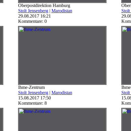
Oberpostdirektion Hamburg
Ober
Stolt Jensenberg
|
Marodistan
Stolt
29.08.2017 16:21
29.0
Kommentare: 0
Komm
Ihme-Zentrum
Ihme
Stolt Jensenberg
|
Marodistan
Stolt
15.08.2017 17:50
15.0
Kommentare: 8
Komm