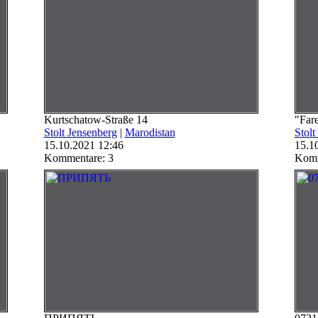
Kurtschatow-Straße 14
"Fare
Stolt Jensenberg
|
Marodistan
Stolt
15.10.2021 12:46
15.1
Kommentare: 3
Komm