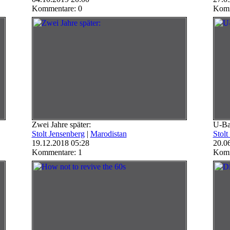
Kommentare: 0
Komm
Zwei Jahre später:
U-Ba
Stolt Jensenberg
|
Marodistan
Stolt
19.12.2018 05:28
20.0
Kommentare: 1
Komm