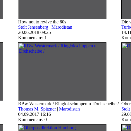
How not to revive the 60s
Die 
Stolt Jensenberg
|
Marodistan
Turb
20.06.2018 09:25
14.1
Kommentare: 1
Komm
RBw Wustermark / Ringlokschuppen u. Drehscheibe /
Ober
Thomas M. Spitzner
|
Marodistan
Stolt
04.09.2017 16:16
29.0
Kommentare: 0
Komm