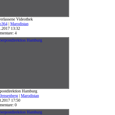
verlassene Videothek
o364
|
Marodistan
1.2017 13:32
entare: 4
postdirektion Hamburg
 Jensenberg
|
Marodistan
8.2017 17:50
entare: 0