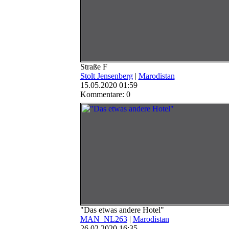
Straße F
Stolt Jensenberg
|
Marodistan
15.05.2020 01:59
Kommentare: 0
"Das etwas andere Hotel"
MAN_NL263
|
Marodistan
26.02.2020 16:35