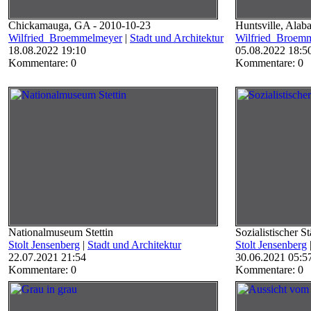
Chickamauga, GA - 2010-10-23
Huntsville, Ala
Wilfried_Broemmelmeyer
|
Stadt und Architektur
Wilfried_Broem
18.08.2022 19:10
05.08.2022 18:5
Kommentare: 0
Kommentare: 0
Nationalmuseum Stettin
Sozialistischer S
Stolt Jensenberg
|
Stadt und Architektur
Stolt Jensenberg
22.07.2021 21:54
30.06.2021 05:5
Kommentare: 0
Kommentare: 0