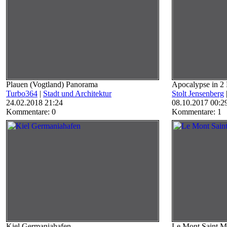
Plauen (Vogtland) Panorama
Apocalypse in 2
Turbo364
|
Stadt und Architektur
Stolt Jensenberg
24.02.2018 21:24
08.10.2017 00:2
Kommentare: 0
Kommentare: 1
Kiel Germaniahafen
Le Mont Saint M