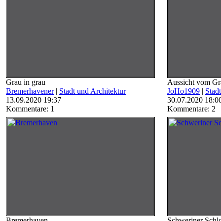
Grau in grau
Aussicht vom Gr
Bremerhavener
|
Stadt und Architektur
JoHo1909
|
Stad
13.09.2020 19:37
30.07.2020 18:0
Kommentare: 1
Kommentare: 2
Bremerhaven
Schweriner Schl