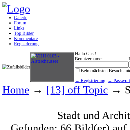
Galerie
Forum
Links
Top Bilder
Kommentare
Registrierung
Hallo Gast!
Benutzername:
Beim nächsten Besuch aut
→ Registrierung
→ Passwort
Home
→
[13] off Topic
→ St
Stadt und Archi
Gefunden: 66 Bild(er) auf 