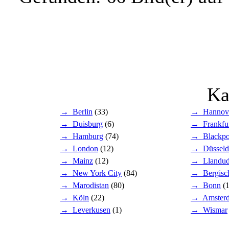
Ka
→ Berlin
(33)
→ Hannov
→ Duisburg
(6)
→ Frankfu
→ Hamburg
(74)
→ Blackpo
→ London
(12)
→ Düsseld
→ Mainz
(12)
→ Llandu
→ New York City
(84)
→ Bergisc
→ Marodistan
(80)
→ Bonn
(1
→ Köln
(22)
→ Amster
→ Leverkusen
(1)
→ Wismar