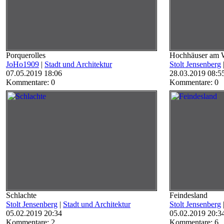
Porquerolles
Hochhäuser am W
JoHo1909
|
Stadt und Architektur
Stolt Jensenberg
07.05.2019 18:06
28.03.2019 08:5
Kommentare: 0
Kommentare: 0
Schlachte
Feindesland
Stolt Jensenberg
|
Stadt und Architektur
Stolt Jensenberg
05.02.2019 20:34
05.02.2019 20:3
Kommentare: 2
Kommentare: 6