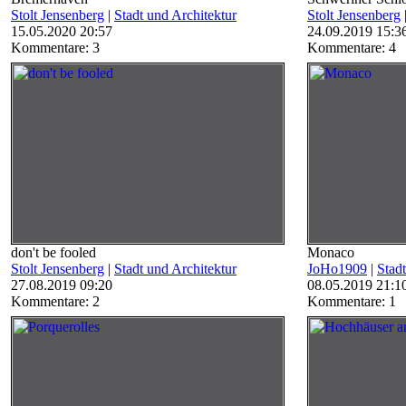
Stolt Jensenberg
|
Stadt und Architektur
Stolt Jensenberg
15.05.2020 20:57
24.09.2019 15:3
Kommentare: 3
Kommentare: 4
don't be fooled
Monaco
Stolt Jensenberg
|
Stadt und Architektur
JoHo1909
|
Stad
27.08.2019 09:20
08.05.2019 21:1
Kommentare: 2
Kommentare: 1