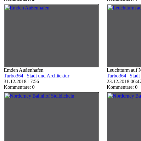
Emden Außenhafen
Leuchtturm auf 
Turbo364
|
Stadt und Architektur
Turbo364
|
Stadt
31.12.2018 17:56
23.12.2018 06:4
Kommentare: 0
Kommentare: 0