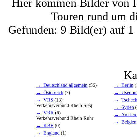
Hier kommen Bilder von Fa
Touren rund um d
Gefunden: 9 Bild(er) auf 1 
Ka
→ Deutschland allgemein
(56)
→ Berlin
(
→ Österreich
(7)
→ Usedo
→ VRS
(13)
→ Tschech
Verkehrsverbund Rhein-Sieg
→ Syrien
(
→ VRR
(6)
→ Amster
Verkehrsverbund Rhein-Ruhr
→ Belgien
→ KBE
(0)
→ England
(1)