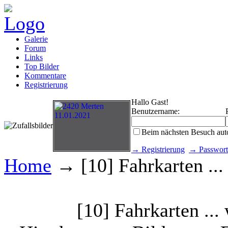
Galerie
Forum
Links
Top Bilder
Kommentare
Registrierung
Hallo Gast!
Benutzername:
Beim nächsten Besuch aut
→ Registrierung
→ Passwort
Home
→ [10] Fahrkarten ...
[10] Fahrkarten ...