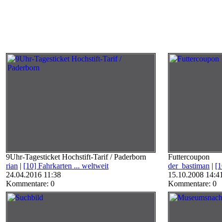
9Uhr-Tagesticket Hochstift-Tarif / Paderborn
Futtercoupon
rian
|
[10] Fahrkarten ... weltweit
der_bastiman
|
[1
24.04.2016 11:38
15.10.2008 14:4
Kommentare: 0
Kommentare: 0