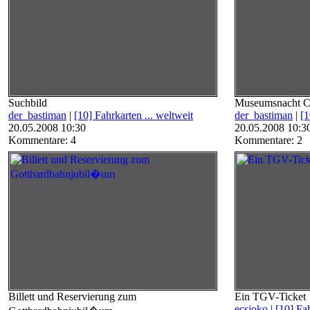
Suchbild
Museumsnacht C
der_bastiman
|
[10] Fahrkarten ... weltweit
der_bastiman
|
[1
20.05.2008 10:30
20.05.2008 10:3
Kommentare: 4
Kommentare: 2
Billett und Reservierung zum
Ein TGV-Ticket
ecsjoko
|
[10] Fah