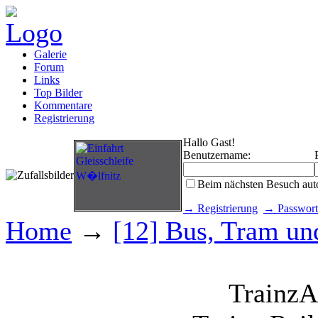
Galerie
Forum
Links
Top Bilder
Kommentare
Registrierung
Hallo Gast!
Benutzername:
Beim nächsten Besuch aut
→ Registrierung
→ Passwort
Home
→
[12] Bus, Tram und
Trainz
A